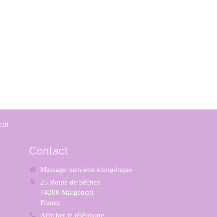
cal.
Contact
Massage bien-être énergétique
25 Route de Séchex
74200
Margencel
France
Afficher le téléphone