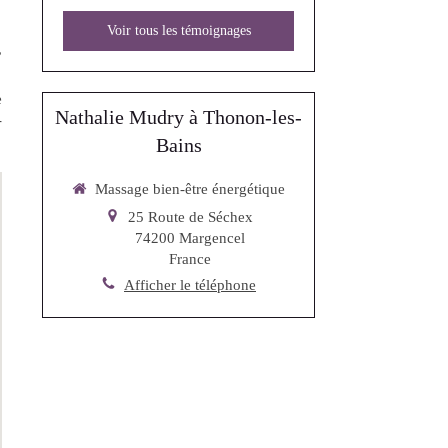
Voir tous les témoignages
,
e
Nathalie Mudry à Thonon-les-
-
Bains
Massage bien-être énergétique
25 Route de Séchex
74200
Margencel
France
Afficher le téléphone