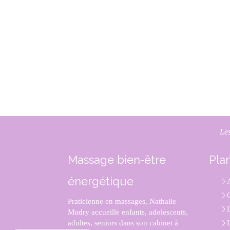
Les
Massage bien-être
Plan
énergétique
Q
Praticienne en massages, Nathalie
Mudry accueille enfants, adolescents,
adultes, seniors dans son cabinet à