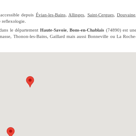
 accessible depuis
Évian-les-Bains
,
Allinges
,
Saint-Cergues
,
Douvaine
 reflexologie.
dans le département
Haute-Savoie
,
Bons-en-Chablais
(74890) est un
masse, Thonon-les-Bains, Gaillard mais aussi Bonneville ou La Roche