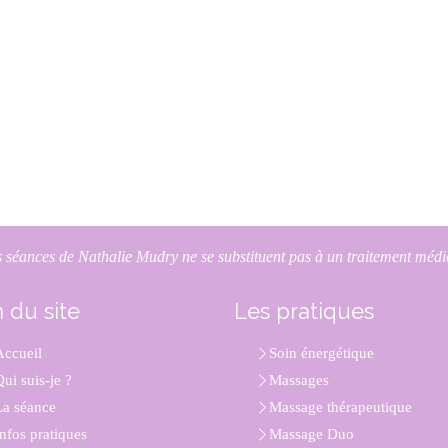
 séances de Nathalie Mudry ne se substituent pas à un traitement médi
 du site
Les pratiques
Accueil
Soin énergétique
ui suis-je ?
Massages
La séance
Massage thérapeutique
Infos pratiques
Massage Duo