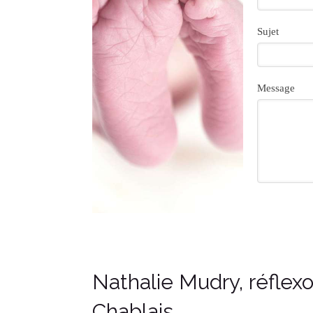
Sujet
Message
Nathalie Mudry, réflex
Chablais