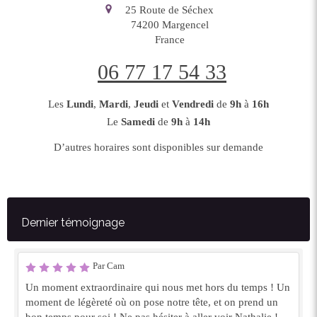
25 Route de Séchex
74200
Margencel
France
06 77 17 54 33
Les
Lundi
,
Mardi
,
Jeudi
et
Vendredi
de
9h
à
16h
Le
Samedi
de
9h
à
14h
D’autres horaires sont disponibles sur demande
Dernier témoignage
Par Cam
Un moment extraordinaire qui nous met hors du temps ! Un
moment de légèreté où on pose notre tête, et on prend un
bon temps pour soi ! Ne pas hésiter à aller voir Nathalie !